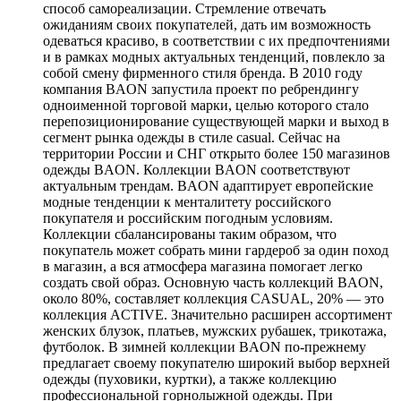
способ самореализации. Стремление отвечать
ожиданиям своих покупателей, дать им возможность
одеваться красиво, в соответствии с их предпочтениями
и в рамках модных актуальных тенденций, повлекло за
собой смену фирменного стиля бренда. В 2010 году
компания BAON запустила проект по ребрендингу
одноименной торговой марки, целью которого стало
перепозиционирование существующей марки и выход в
сегмент рынка одежды в стиле casual. Сейчас на
территории России и СНГ открыто более 150 магазинов
одежды BAON. Коллекции BAON соответствуют
актуальным трендам. BAON адаптирует европейские
модные тенденции к менталитету российского
покупателя и российским погодным условиям.
Коллекции сбалансированы таким образом, что
покупатель может собрать мини гардероб за один поход
в магазин, а вся атмосфера магазина помогает легко
создать свой образ. Основную часть коллекций BAON,
около 80%, составляет коллекция CASUAL, 20% — это
коллекция ACTIVE. Значительно расширен ассортимент
женских блузок, платьев, мужских рубашек, трикотажа,
футболок. В зимней коллекции BAON по-прежнему
предлагает своему покупателю широкий выбор верхней
одежды (пуховики, куртки), а также коллекцию
профессиональной горнолыжной одежды. При