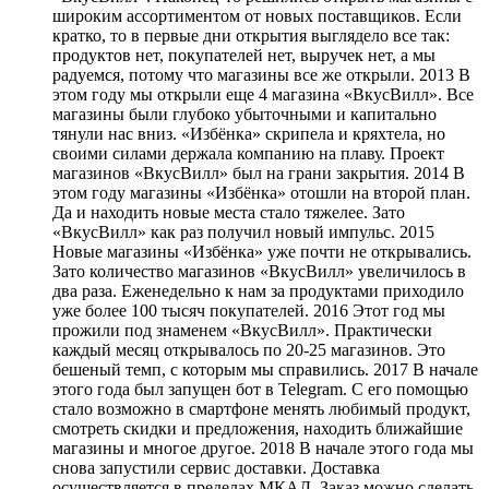
широким ассортиментом от новых поставщиков. Если
кратко, то в первые дни открытия выглядело все так:
продуктов нет, покупателей нет, выручек нет, а мы
радуемся, потому что магазины все же открыли. 2013 В
этом году мы открыли еще 4 магазина «ВкусВилл». Все
магазины были глубоко убыточными и капитально
тянули нас вниз. «Избёнка» скрипела и кряхтела, но
своими силами держала компанию на плаву. Проект
магазинов «ВкусВилл» был на грани закрытия. 2014 В
этом году магазины «Избёнка» отошли на второй план.
Да и находить новые места стало тяжелее. Зато
«ВкусВилл» как раз получил новый импульс. 2015
Новые магазины «Избёнка» уже почти не открывались.
Зато количество магазинов «ВкусВилл» увеличилось в
два раза. Еженедельно к нам за продуктами приходило
уже более 100 тысяч покупателей. 2016 Этот год мы
прожили под знаменем «ВкусВилл». Практически
каждый месяц открывалось по 20-25 магазинов. Это
бешеный темп, с которым мы справились. 2017 В начале
этого года был запущен бот в Telegram. С его помощью
стало возможно в смартфоне менять любимый продукт,
смотреть скидки и предложения, находить ближайшие
магазины и многое другое. 2018 В начале этого года мы
снова запустили сервис доставки. Доставка
осуществляется в пределах МКАД. Заказ можно сделать