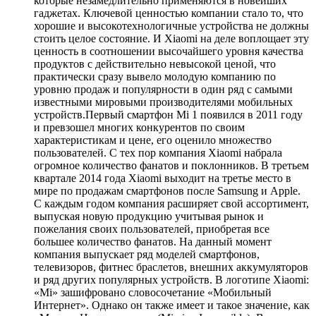
которые незамедлительно применяются в новейших
гаджетах. Ключевой ценностью компании стало то, что
хорошие и высокотехнологичные устройства не должны
стоить целое состояние. И Xiaomi на деле воплощает эту
ценность в соотношении высочайшего уровня качества
продуктов с действительно невысокой ценой, что
практически сразу вывело молодую компанию по
уровню продаж и популярности в один ряд с самыми
известными мировыми производителями мобильных
устройств.Первый смартфон Mi 1 появился в 2011 году
и превзошел многих конкурентов по своим
характеристикам и цене, его оценило множество
пользователей. С тех пор компания Xiaomi набрала
огромное количество фанатов и поклонников. В третьем
квартале 2014 года Xiaomi выходит на третье место в
мире по продажам смартфонов после Samsung и Apple.
С каждым годом компания расширяет свой ассортимент,
выпуская новую продукцию учитывая рынок и
пожелания своих пользователей, приобретая все
большее количество фанатов. На данный момент
компания выпускает ряд моделей смартфонов,
телевизоров, фитнес браслетов, внешних аккумуляторов
и ряд других популярных устройств. В логотипе Xiaomi:
«Mi» зашифровано словосочетание «Мобильный
Интернет». Однако он также имеет и такое значение, как