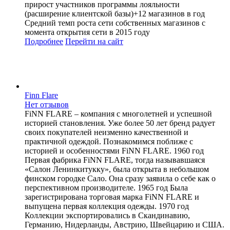
прирост участников программы лояльности
(расширение клиентской базы)+12 магазинов в год
Средний темп роста сети собственных магазинов с
момента открытия сети в 2015 году
Подробнее
Перейти
на сайт
Finn Flare
Нет отзывов
FiNN FLARE – компания с многолетней и успешной
историей становления. Уже более 50 лет бренд радует
своих покупателей неизменно качественной и
практичной одеждой. Познакомимся поближе с
историей и особенностями FiNN FLARE. 1960 год
Первая фабрика FiNN FLARE, тогда называвшаяся
«Салон Ленинкитукку», была открыта в небольшом
финском городке Сало. Она сразу заявила о себе как о
перспективном производителе. 1965 год Была
зарегистрирована торговая марка FiNN FLARE и
выпущена первая коллекция одежды. 1970 год
Коллекции экспортировались в Скандинавию,
Германию, Нидерланды, Австрию, Швейцарию и США.