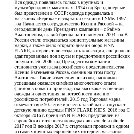
Вся одежда появлялась только в крупных и
мультибрендовых магазинах. 1974 год Бренд впервые
был представлен в СССР: одежда продавалась в
магазинах «Берёзка» и закрытой секции в ГУМе. 1997
год Начинается сотрудничество Ксении Рясовой – на
сегодняшний день Президента компании – с Раймо
Ааалтоненом, главой бренда на тот момент. 2003 год В
России стали открываться концептуальные магазины
марки, а также было открыто дизайн-бюро FiNN
FLARE, которое стало создавать коллекции, специально
адаптированные под вкусы и предпочтения российских
покупателей. 2006 год Президентом компании
становится уже глава российского представительства
Ксения Евгеньевна Рясова, сменив на этом посту
Аалтонена. Такие изменения показали, насколько
успешным оказался симбиоз многолетнего опыта
финнов в области производства высококачественной
одежды и ориентация на потребности именно
российских потребителей. 2015 год Торговая марка
отмечает свое 50-летие и в честь такой даты запускает
детскую линию одежды FiNN FLARE KIDS. 2016 год С
октября 2016 г. бренд FiNN FLARE представлен на
европейских интернет-площадках amazon.de и otto.de
2017 год В декабре 2017 г. стартовали продажи в одном
из самых крупных европейских интернет-магазинов