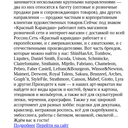
занимается несколькими крупными направлениями —
два из них относятся к багету (оптовые и розничные
продажи рам и сопровождающих товаров), два других
направления — продажи частным и корпоративным
клиентам художественных товаров.Сейчас под знаком
«Красный Карандаш» работают пять магазинов
розничной сети и интернет-магазин с доставкой по всей
России.Сеть «Красный карандаш» работает и с
европейскими, и с американскими, и с азиатскими, и с
отечественными производителями. Вот часть брендов,
которые можно найти у нас: ShinHanArt, Tombow,
Liquitex, Daniel Smith, Escoda, Unison, Schmincke,
Clairefontaine, Smiltainis, Mijello, Fabriano, Chameleon,
Pebeo, Faber Castell, Lefranc&Bourgeois, Winsor&Newton,
Maimeri, Derwent, Royal Talens, Sakura, Brunzeel, Arches,
Graph`it, StyleFile, Strathmore, Canson, Mabef, Giotto, Lyra
и другие.Приходите к нам — в наших арт-маркетах вы
найдете все виды красок и кистей, бумаги и картона,
этюдников и мольбертов, а также всё для скульптурной
лепки, черчения, аэрографии. Также у нас широкий
ассортимент для разных хобби: поделки для декупажа,
кракелюр, витражная роспись, всё для скарпбукинга,
эмбоссинга, работы с батиком, мозаикой, смальтой…
Ждём вас в гости!
Подробнее
Перейти
на сайт