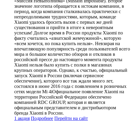
«Миссия Невыполнима» (Mission Impossible). Второе
значение логотипа обращается к истокам компании, в
период, когда компания сталкивалась практически с
непреодолимыми трудностями, которым, команде
Xiaomi удалось бросить вызов с первых же дней
существования и прийти в итоге к невероятным
успехам! Долгое время в России продукты Xiaomi по
факту считались «азиатской жемчужиной», которую
«всем хочется, но пока купить нельзя». Невзирая на
впечатляющую популярность среди пользователей всего
мира и большое количество обзоров и откликов в
российской прессе до настоящего момента продукты
Xiaomi нельзя было купить с полки в магазинах
крупных операторов. Однако, к счастью, официальный
запуск Xiaomi в России (включая сервисное
обеспечение), которого все так ждали много лет,
состоялся в июне 2016 года с появлением в розничных
сетях модели Mi 4iОфициальное появление Xiaomi на
территории Российской Федерации обеспечено
компанией RDC GROUP, которая и является
официальным представителем и дистрибьютором
бренда Xiaomi в России.
1 акция
Подробнее
Перейти
на сайт