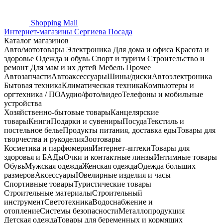
Shopping
Mall
Интернет-магазины Сергиева Посада
Каталог магазинов
Авто/мототовары
Электроника
Для дома и офиса
Красота и
здоровье
Одежда и обувь
Спорт и туризм
Строительство и
ремонт
Для мам и их детей
Мебель
Прочее
Автозапчасти
Автоаксессуары
Шины/диски
Автоэлектроника
Бытовая техника
Климатическая техника
Компьютеры и
оргтехника / ПО
Аудио/фото/видео
Телефоны и мобильные
устройства
Хозяйственно-бытовые товары
Канцелярские
товары
Книги
Подарки и сувениры
Посуда
Текстиль и
постельное белье
Продукты питания, доставка еды
Товары для
творчества и рукоделия
Зоотовары
Косметика и парфюмерия
Интернет-аптеки
Товары для
здоровья и БАДы
Очки и контактные линзы
Интимные товары
Обувь
Мужская одежда
Женская одежда
Одежда больших
размеров
Аксессуары
Ювелирные изделия и часы
Спортивные товары
Туристические товары
Строительные материалы
Строительный
инструмент
Светотехника
Водоснабжение и
отопление
Системы безопасности
Металлопродукция
Детская одежда
Товары для беременных и кормящих