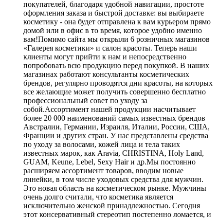
покупателей, благодаря удобной навигации, простоте
оформления заказа и быстрой доставке: вы выбираете
косметику - она будет отправлена к вам курьером прямо
домой или в офис в то время, которое удобно именно
вам!Помимо сайта мы открыли 6 розничных магазинов
«Галерея косметики» и салон красоты. Теперь наши
клиенты могут прийти к нам и непосредственно
попробовать всю продукцию перед покупкой. В наших
магазинах работают консультанты косметических
брендов, регулярно проводятся дни красоты, на которых
все желающие может получить совершенно бесплатно
профессиональный совет по уходу за
собой.Ассортимент нашей продукции насчитывает
более 20 000 наименований самых известных брендов
Австралии, Германии, Израиля, Италии, России, США,
Франции и других стран. У нас представлены средства
по уходу за волосами, кожей лица и тела таких
известных марок, как Aravia, CHRISTINA, Holy Land,
GUAM, Keune, Lebel, Sexy Hair и др.Мы постоянно
расширяем ассортимент товаров, вводим новые
линейки, в том числе уходовых средства для мужчин.
Это новая область на косметическом рынке. Мужчины
очень долго считали, что косметика является
исключительно женской принадлежностью. Сегодня
этот консервативный стереотип постепенно ломается, и