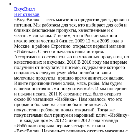
ВкусВилл
Нет отзывов
«ВкусВилл» — сеть магазинов продуктов для здорового
питания. Мы работаем для тех, кто выбирает для себя и
близких безопасные продукты, качественные и с
честным составом. И верим, что в России можно и
нужно вести честный бизнес. 2009 12 мая 2009 года в
Москве, в районе Строгино, открылся первый магазин
«Избёнка». С него и началась наша история.
Ассортимент состоял только из молочных продуктов, но
качественных и вкусных. 2010 В 2010 году мы впервые
получили от покупателя письмо, содержание которого
сводилось к следующему: «Мы полюбили ваши
молочные продукты, пришло время двигаться дальше.
Ищите производителей хлеба, мяса, рыбы. Мы будем
вашими постоянными покупателями!». И мы поверили
и начали искать. 2011 К середине года было открыто
около 80 магазинов «Избёнка». Нам казалось, что это
прорыв и больше магазинов быть не может. А
покупатели требовали новых открытий. Тогда же
покупателями был придуман народный клич: «Избёнку»
— в каждый дом!». 2012 5 июня 2012 года команда
«Избёнки» открыла первые четыре магазина
«ВкусВилл». Наконец-то решились открыть магазины с