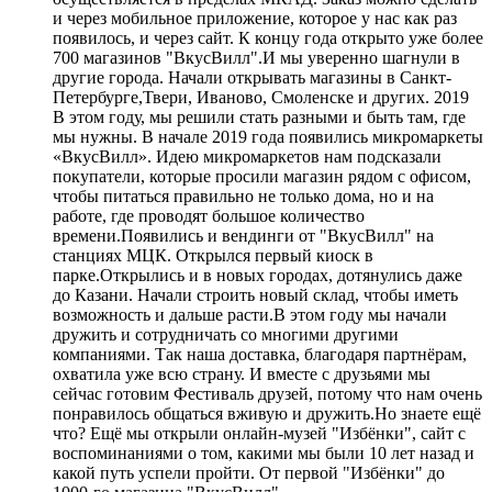
и через мобильное приложение, которое у нас как раз
появилось, и через сайт. К концу года открыто уже более
700 магазинов "ВкусВилл".И мы уверенно шагнули в
другие города. Начали открывать магазины в Санкт-
Петербурге,Твери, Иваново, Смоленске и других. 2019
В этом году, мы решили стать разными и быть там, где
мы нужны. В начале 2019 года появились микромаркеты
«ВкусВилл». Идею микромаркетов нам подсказали
покупатели, которые просили магазин рядом с офисом,
чтобы питаться правильно не только дома, но и на
работе, где проводят большое количество
времени.Появились и вендинги от "ВкусВилл" на
станциях МЦК. Открылся первый киоск в
парке.Открылись и в новых городах, дотянулись даже
до Казани. Начали строить новый склад, чтобы иметь
возможность и дальше расти.В этом году мы начали
дружить и сотрудничать со многими другими
компаниями. Так наша доставка, благодаря партнёрам,
охватила уже всю страну. И вместе с друзьями мы
сейчас готовим Фестиваль друзей, потому что нам очень
понравилось общаться вживую и дружить.Но знаете ещё
что? Ещё мы открыли онлайн-музей "Избёнки", сайт с
воспоминаниями о том, какими мы были 10 лет назад и
какой путь успели пройти. От первой "Избёнки" до