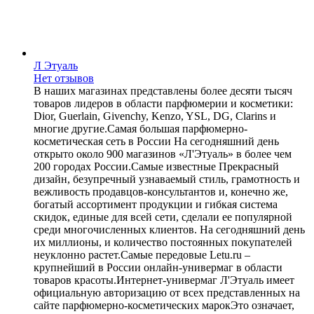
Л Этуаль
Нет отзывов
В наших магазинах представлены более десяти тысяч
товаров лидеров в области парфюмерии и косметики:
Dior, Guerlain, Givenchy, Kenzo, YSL, DG, Clarins и
многие другие.Самая большая парфюмерно-
косметическая сеть в России На сегодняшний день
открыто около 900 магазинов «Л'Этуаль» в более чем
200 городах России.Самые известные Прекрасный
дизайн, безупречный узнаваемый стиль, грамотность и
вежливость продавцов-консультантов и, конечно же,
богатый ассортимент продукции и гибкая система
скидок, единые для всей сети, сделали ее популярной
среди многочисленных клиентов. На сегодняшний день
их миллионы, и количество постоянных покупателей
неуклонно растет.Самые передовые Letu.ru –
крупнейший в России онлайн-универмаг в области
товаров красоты.Интернет-универмаг Л'Этуаль имеет
официальную авторизацию от всех представленных на
сайте парфюмерно-косметических марокЭто означает,