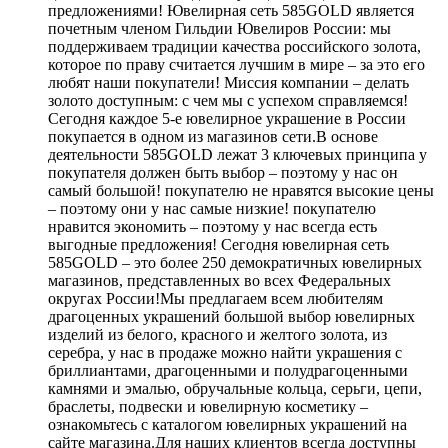
предложениями! Ювелирная сеть 585GOLD является
почетным членом Гильдии Ювелиров России: мы
поддерживаем традиции качества российского золота,
которое по праву считается лучшим в мире – за это его
любят наши покупатели! Миссия компании – делать
золото доступным: с чем мы с успехом справляемся!
Сегодня каждое 5-е ювелирное украшение в России
покупается в одном из магазинов сети.В основе
деятельности 585GOLD лежат 3 ключевых принципа у
покупателя должен быть выбор – поэтому у нас он
самый большой! покупателю не нравятся высокие цены
– поэтому они у нас самые низкие! покупателю
нравится экономить – поэтому у нас всегда есть
выгодные предложения! Сегодня ювелирная сеть
585GOLD – это более 250 демократичных ювелирных
магазинов, представленных во всех Федеральных
округах России!Мы предлагаем всем любителям
драгоценных украшений большой выбор ювелирных
изделий из белого, красного и желтого золота, из
серебра, у нас в продаже можно найти украшения с
бриллиантами, драгоценными и полудрагоценными
камнями и эмалью, обручальные кольца, серьги, цепи,
браслеты, подвески и ювелирную косметику –
ознакомьтесь с каталогом ювелирных украшений на
сайте магазина.Для наших клиентов всегда доступны