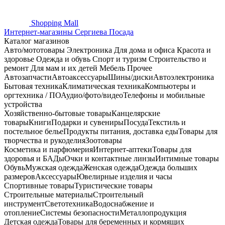
Shopping
Mall
Интернет-магазины Сергиева Посада
Каталог магазинов
Авто/мототовары
Электроника
Для дома и офиса
Красота и
здоровье
Одежда и обувь
Спорт и туризм
Строительство и
ремонт
Для мам и их детей
Мебель
Прочее
Автозапчасти
Автоаксессуары
Шины/диски
Автоэлектроника
Бытовая техника
Климатическая техника
Компьютеры и
оргтехника / ПО
Аудио/фото/видео
Телефоны и мобильные
устройства
Хозяйственно-бытовые товары
Канцелярские
товары
Книги
Подарки и сувениры
Посуда
Текстиль и
постельное белье
Продукты питания, доставка еды
Товары для
творчества и рукоделия
Зоотовары
Косметика и парфюмерия
Интернет-аптеки
Товары для
здоровья и БАДы
Очки и контактные линзы
Интимные товары
Обувь
Мужская одежда
Женская одежда
Одежда больших
размеров
Аксессуары
Ювелирные изделия и часы
Спортивные товары
Туристические товары
Строительные материалы
Строительный
инструмент
Светотехника
Водоснабжение и
отопление
Системы безопасности
Металлопродукция
Детская одежда
Товары для беременных и кормящих