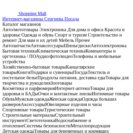
Shopping
Mall
Интернет-магазины Сергиева Посада
Каталог магазинов
Авто/мототовары
Электроника
Для дома и офиса
Красота и
здоровье
Одежда и обувь
Спорт и туризм
Строительство и
ремонт
Для мам и их детей
Мебель
Прочее
Автозапчасти
Автоаксессуары
Шины/диски
Автоэлектроника
Бытовая техника
Климатическая техника
Компьютеры и
оргтехника / ПО
Аудио/фото/видео
Телефоны и мобильные
устройства
Хозяйственно-бытовые товары
Канцелярские
товары
Книги
Подарки и сувениры
Посуда
Текстиль и
постельное белье
Продукты питания, доставка еды
Товары для
творчества и рукоделия
Зоотовары
Косметика и парфюмерия
Интернет-аптеки
Товары для
здоровья и БАДы
Очки и контактные линзы
Интимные товары
Обувь
Мужская одежда
Женская одежда
Одежда больших
размеров
Аксессуары
Ювелирные изделия и часы
Спортивные товары
Туристические товары
Строительные материалы
Строительный
инструмент
Светотехника
Водоснабжение и
отопление
Системы безопасности
Металлопродукция
Детская одежда
Товары для беременных и кормящих