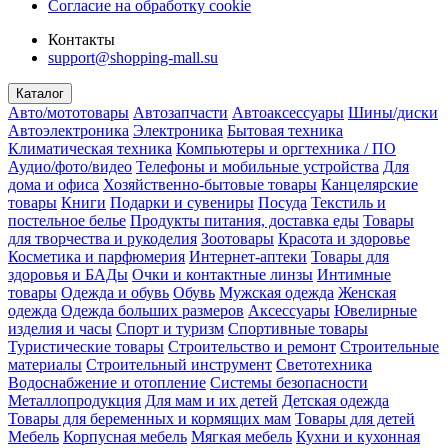
Согласие на обработку cookie
Контакты
support@shopping-mall.su
Каталог
Авто/мототовары
Автозапчасти
Автоаксессуары
Шины/диски
Автоэлектроника
Электроника
Бытовая техника
Климатическая техника
Компьютеры и оргтехника / ПО
Аудио/фото/видео
Телефоны и мобильные устройства
Для
дома и офиса
Хозяйственно-бытовые товары
Канцелярские
товары
Книги
Подарки и сувениры
Посуда
Текстиль и
постельное белье
Продукты питания, доставка еды
Товары
для творчества и рукоделия
Зоотовары
Красота и здоровье
Косметика и парфюмерия
Интернет-аптеки
Товары для
здоровья и БАДы
Очки и контактные линзы
Интимные
товары
Одежда и обувь
Обувь
Мужская одежда
Женская
одежда
Одежда больших размеров
Аксессуары
Ювелирные
изделия и часы
Спорт и туризм
Спортивные товары
Туристические товары
Строительство и ремонт
Строительные
материалы
Строительный инструмент
Светотехника
Водоснабжение и отопление
Системы безопасности
Металлопродукция
Для мам и их детей
Детская одежда
Товары для беременных и кормящих мам
Товары для детей
Мебель
Корпусная мебель
Мягкая мебель
Кухни и кухонная