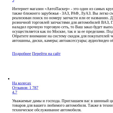
5
Интернет магазин «АвтоПаскер» - это один из самых круп
также ближнего зарубежья - ЗАЗ, РАФ, ЛуАЗ. Вы легко с
реализован поиск по номеру запчасти или ее названию. Д
розничной торговлей запчастями для автомобилей ВАЗ, Г
наладил прочную торговую сеть, то Ваш заказ будет вып
осуществляется как по Москве, так и за ее пределами. П
Обратите внимание на систему скидок для покупателей ч
автошины, диски, камеры; автоаксессуары; аудио/видео 
Подробнее
Перейти
на сайт
На колесах
Отзывов: 1 787
4.7
Уважаемые дамы и господа. Приглашаем вас в шинный це
товаров для вашего любимого автомобиля. Также в техни
техническое обслуживание автомобиля.