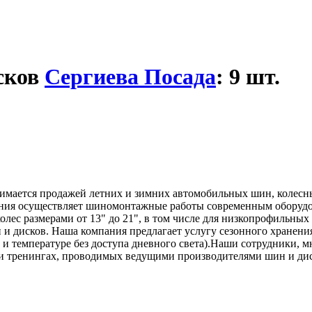
сков
Сергиева Посада
: 9 шт.
мается продажей летних и зимних автомобильных шин, колесны
пания осуществляет шиномонтажные работы современным обор
ес размерами от 13" до 21", в том числе для низкопрофильных 
 и дисков. Наша компания предлагает услугу сезонного хранени
и температуре без доступа дневного света).Наши сотрудники, м
 тренингах, проводимых ведущими производителями шин и дис