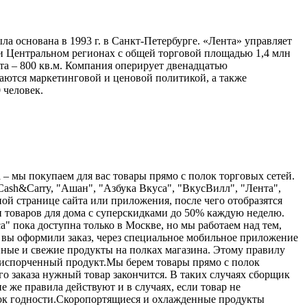
а основана в 1993 г. в Санкт-Петербурге. «Лента» управляет
 и Центральном регионах с общей торговой площадью 1,4 млн
та – 800 кв.м. Компания оперирует двенадцатью
аются маркетинговой и ценовой политикой, а также
 человек.
а – мы покупаем для вас товары прямо с полок торговых сетей.
Cash&Carry, "Ашан", "Азбука Вкуса", "ВкусВилл", "Лента",
ной странице сайта или приложения, после чего отобразятся
 и товаров для дома с суперскидками до 50% каждую неделю.
" пока доступна только в Москве, но мы работаем над тем,
 вы оформили заказ, через специальное мобильное приложение
нные и свежие продукты на полках магазина. Этому правилу
я испорченный продукт.Мы берем товары прямо с полок
его заказа нужный товар закончится. В таких случаях сборщик
е же правила действуют и в случаях, если товар не
срок годности.Скоропортящиеся и охлажденные продукты