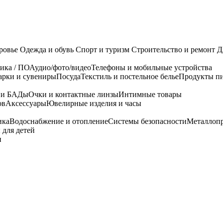
ровье
Одежда и обувь
Спорт и туризм
Строительство и ремонт
Д
ика / ПО
Аудио/фото/видео
Телефоны и мобильные устройства
арки и сувениры
Посуда
Текстиль и постельное белье
Продукты пи
я и БАДы
Очки и контактные линзы
Интимные товары
ов
Аксессуары
Ювелирные изделия и часы
ика
Водоснабжение и отопление
Системы безопасности
Металлоп
 для детей
и