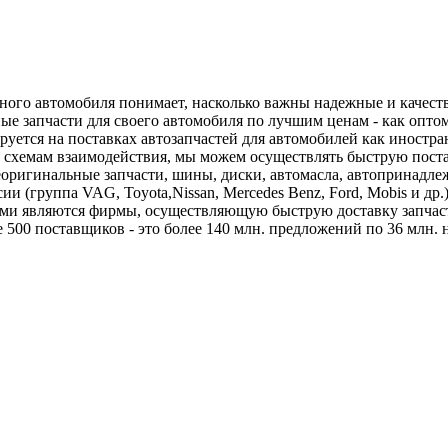
чного автомобиля понимает, насколько важны надежные и качес
 запчасти для своего автомобиля по лучшим ценам - как оптом,
ется на поставках автозапчастей для автомобилей как иностран
схемам взаимодействия, мы можем осуществлять быструю поста
ригинальные запчасти, шины, диски, автомасла, автопринадлеж
и (группа VAG, Toyota,Nissan, Mercedes Benz, Ford, Mobis и др.
ами являются фирмы, осуществляющую быструю доставку запчас
 500 поставщиков - это более 140 млн. предложений по 36 млн.