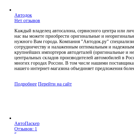
Автодок
Нет отзывов
Каждый владелец автосалона, сервисного центра или ли
нас вы можете приобрести оригинальные и неоригинальные
нужного Вам города. Компания "Автодок.ру" специализиру
сотрудничеству и налаженным оптимальным и надежным 
крупнейших импортеров автодеталей (оригинальные и нео
центральных складов производителей автомобилей в Росси
многих городах России. В том числе нашими поставщик
нашего интернет-магазина объединяет предложения более
Подробнее
Перейти
на сайт
АвтоПаскер
Отзывов: 1