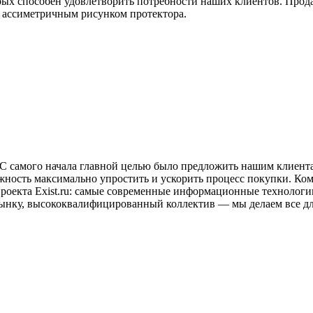
орых способен удовлетворить потребности наших клиентов. Про
о ассиметричным рисунком протектора.
ду. С самого начала главной целью было предложить нашим клие
жность максимально упростить и ускорить процесс покупки. Ком
 проекта Exist.ru: самые современные информационные технологи
рынку, высококвалифицированный коллектив — мы делаем все дл