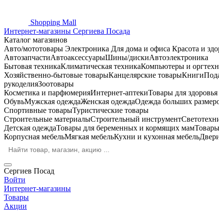
Shopping
Mall
Интернет-магазины Сергиева Посада
Каталог магазинов
Авто/мототовары
Электроника
Для дома и офиса
Красота и здо
Автозапчасти
Автоаксессуары
Шины/диски
Автоэлектроника
Бытовая техника
Климатическая техника
Компьютеры и оргтехн
Хозяйственно-бытовые товары
Канцелярские товары
Книги
Под
рукоделия
Зоотовары
Косметика и парфюмерия
Интернет-аптеки
Товары для здоровь
Обувь
Мужская одежда
Женская одежда
Одежда больших размер
Спортивные товары
Туристические товары
Строительные материалы
Строительный инструмент
Светотехн
Детская одежда
Товары для беременных и кормящих мам
Товары
Корпусная мебель
Мягкая мебель
Кухни и кухонная мебель
Двер
Сергиев Посад
Войти
Интернет-магазины
Товары
Акции