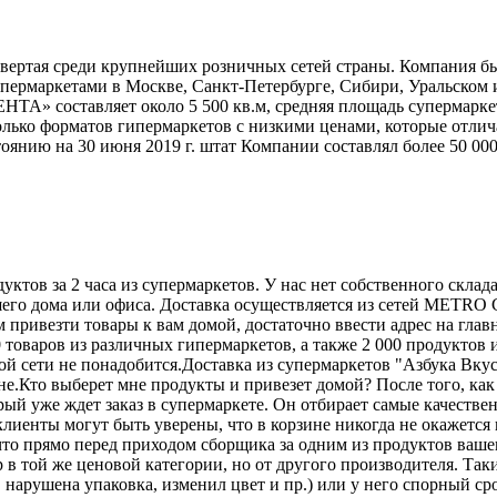
вертая среди крупнейших розничных сетей страны. Компания был
супермаркетами в Москве, Санкт-Петербурге, Сибири, Уральском
ЕНТА» составляет около 5 500 кв.м, средняя площадь супермарке
лько форматов гипермаркетов с низкими ценами, которые отлич
янию на 30 июня 2019 г. штат Компании составлял более 50 000
ктов за 2 часа из супермаркетов. У нас нет собственного склад
шего дома или офиса. Доставка осуществляется из сетей METRO 
 привезти товары к вам домой, достаточно ввести адрес на глав
 товаров из различных гипермаркетов, а также 2 000 продуктов
 сети не понадобится.Доставка из супермаркетов "Азбука Вкуса
е.Кто выберет мне продукты и привезет домой? После того, как
рый уже ждет заказ в супермаркете. Он отбирает самые качестве
лиенты могут быть уверены, что в корзине никогда не окажетс
, что прямо перед приходом сборщика за одним из продуктов ваш
 в той же ценовой категории, но от другого производителя. Таки
, нарушена упаковка, изменил цвет и пр.) или у него спорный 