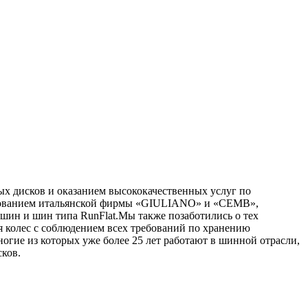
х дисков и оказанием высококачественных услуг по
удованием итальянской фирмы «GIULIANO» и «CEMB»,
шин и шин типа RunFlat.Мы также позаботились о тех
я колес с соблюдением всех требований по хранению
ногие из которых уже более 25 лет работают в шинной отрасли,
ков.