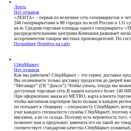
Лента
Нет отзывов
«ЛЕНТА» – первая по величине сеть гипермаркетов и чет
248 гипермаркетами в 88 городах по всей России и 131 
кв.м. Средняя торговая площадь одного гипермаркета «Л
распределительными центрами.Компания развивает неско
ассортиментом товаров местных производителей. По состо
Подробнее
Перейти
на сайт
СберМаркет
Нет отзывов
Как мы работаем? СберМаркет – это cервис доставки проду
Вы оплачиваете только доставку продуктов до дверей ва
“Мегамарт” (ГК “Дикси”). Чтобы узнать, откуда мы можем
доступные торговые сети.В нашем каталоге более 140 000
При оформлении заказа из METRO, карта клиента торговой
чтобы магазинов-партнеров было больше в каждом регион
он попадает к сборщику – специалисту СберМаркет, кото
учат каждого специалиста службы СберМаркет, поэтому к
магазина, а не со склада. Поэтому есть вероятность того
позвонит вам и предложит заменить его на такой же товар
соответствует стандартам качества СберМаркет (помятый