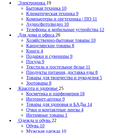
Электроника
19
Бытовая техника
10
Климатическая техника
9
Компьютеры и оргтехника / ПО
11
Аудио/фото/видео
10
Телефоны и мобильные устройства
12
Для дома и офиса
26
Хозяйственно-бытовые товары
10
Канцелярские товары
8
Книги
4
Подарки и сувениры
9
Посуда
9
Текстиль и постельное белье
11
Продукты питания, доставка еды
8
Товары для творчества и рукоделия
5
Зоотовары
8
Красота и здоровье
25
Косметика и парфюмерия
18
Интернет-аптеки
9
Товары для здоровья и БАДы
14
Очки и контактные линзы
4
Интимные товары
1
Одежда и обувь
22
Обувь
10
Мужская одежда
10