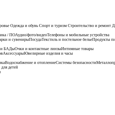
ровье
Одежда и обувь
Спорт и туризм
Строительство и ремонт
Д
ика / ПО
Аудио/фото/видео
Телефоны и мобильные устройства
арки и сувениры
Посуда
Текстиль и постельное белье
Продукты пи
я и БАДы
Очки и контактные линзы
Интимные товары
ов
Аксессуары
Ювелирные изделия и часы
ика
Водоснабжение и отопление
Системы безопасности
Металлоп
 для детей
и