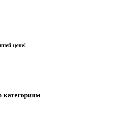
шей цене!
о категориям