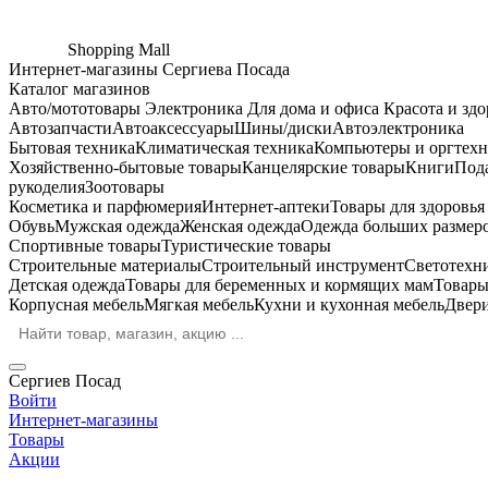
Shopping
Mall
Интернет-магазины Сергиева Посада
Каталог магазинов
Авто/мототовары
Электроника
Для дома и офиса
Красота и здо
Автозапчасти
Автоаксессуары
Шины/диски
Автоэлектроника
Бытовая техника
Климатическая техника
Компьютеры и оргтехн
Хозяйственно-бытовые товары
Канцелярские товары
Книги
Под
рукоделия
Зоотовары
Косметика и парфюмерия
Интернет-аптеки
Товары для здоровь
Обувь
Мужская одежда
Женская одежда
Одежда больших размер
Спортивные товары
Туристические товары
Строительные материалы
Строительный инструмент
Светотехн
Детская одежда
Товары для беременных и кормящих мам
Товары
Корпусная мебель
Мягкая мебель
Кухни и кухонная мебель
Двер
Сергиев Посад
Войти
Интернет-магазины
Товары
Акции