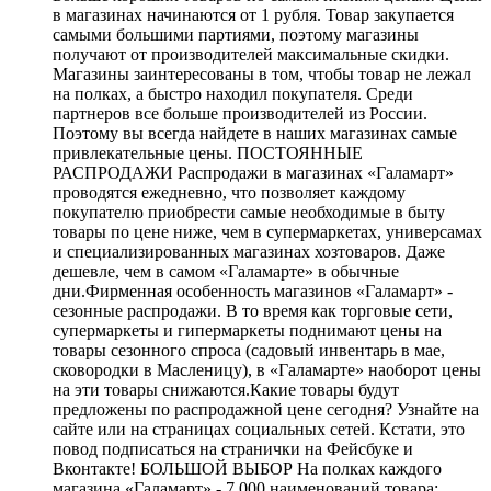
в магазинах начинаются от 1 рубля. Товар закупается
самыми большими партиями, поэтому магазины
получают от производителей максимальные скидки.
Магазины заинтересованы в том, чтобы товар не лежал
на полках, а быстро находил покупателя. Среди
партнеров все больше производителей из России.
Поэтому вы всегда найдете в наших магазинах самые
привлекательные цены. ПОСТОЯННЫЕ
РАСПРОДАЖИ Распродажи в магазинах «Галамарт»
проводятся ежедневно, что позволяет каждому
покупателю приобрести самые необходимые в быту
товары по цене ниже, чем в супермаркетах, универсамах
и специализированных магазинах хозтоваров. Даже
дешевле, чем в самом «Галамарте» в обычные
дни.Фирменная особенность магазинов «Галамарт» -
сезонные распродажи. В то время как торговые сети,
супермаркеты и гипермаркеты поднимают цены на
товары сезонного спроса (садовый инвентарь в мае,
сковородки в Масленицу), в «Галамарте» наоборот цены
на эти товары снижаются.Какие товары будут
предложены по распродажной цене сегодня? Узнайте на
сайте или на страницах социальных сетей. Кстати, это
повод подписаться на странички на Фейсбуке и
Вконтакте! БОЛЬШОЙ ВЫБОР На полках каждого
магазина «Галамарт» - 7 000 наименований товара: