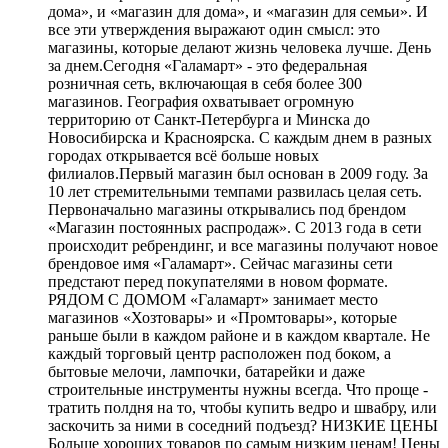
дома», и «магазин для дома», и «магазин для семьи». И
все эти утверждения выражают один смысл: это
магазины, которые делают жизнь человека лучше. День
за днем.Сегодня «Галамарт» - это федеральная
розничная сеть, включающая в себя более 300
магазинов. География охватывает огромную
территорию от Санкт-Петербурга и Минска до
Новосибирска и Красноярска. С каждым днем в разных
городах открывается всё больше новых
филиалов.Первый магазин был основан в 2009 году. За
10 лет стремительными темпами развилась целая сеть.
Первоначально магазины открывались под брендом
«Магазин постоянных распродаж». С 2013 года в сети
происходит ребрендинг, и все магазины получают новое
брендовое имя «Галамарт». Сейчас магазины сети
предстают перед покупателями в новом формате.
РЯДОМ С ДОМОМ «Галамарт» занимает место
магазинов «Хозтовары» и «Промтовары», которые
раньше были в каждом районе и в каждом квартале. Не
каждый торговый центр расположен под боком, а
бытовые мелочи, лампочки, батарейки и даже
строительные инструменты нужны всегда. Что проще -
тратить полдня на то, чтобы купить ведро и швабру, или
заскочить за ними в соседний подъезд? НИЗКИЕ ЦЕНЫ
Больше хороших товаров по самым низким ценам! Цены