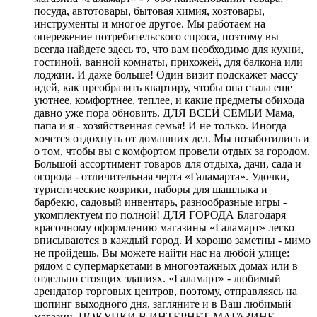
посуда, автотовары, бытовая химия, хозтовары,
инструменты и многое другое. Мы работаем на
опережение потребительского спроса, поэтому вы
всегда найдете здесь то, что вам необходимо для кухни,
гостиной, ванной комнаты, прихожей, для балкона или
лоджии. И даже больше! Один визит подскажет массу
идей, как преобразить квартиру, чтобы она стала еще
уютнее, комфортнее, теплее, и какие предметы обихода
давно уже пора обновить. ДЛЯ ВСЕЙ СЕМЬИ Мама,
папа и я - хозяйственная семья! И не только. Иногда
хочется отдохнуть от домашних дел. Мы позаботились и
о том, чтобы вы с комфортом провели отдых за городом.
Большой ассортимент товаров для отдыха, дачи, сада и
огорода - отличительная черта «Галамарта». Удочки,
туристические коврики, наборы для шашлыка и
барбекю, садовый инвентарь, разнообразные игры -
укомплектуем по полной! ДЛЯ ГОРОДА Благодаря
красочному оформлению магазины «Галамарт» легко
вписываются в каждый город. И хорошо заметны - мимо
не пройдешь. Вы можете найти нас на любой улице:
рядом с супермаркетами в многоэтажных домах или в
отдельно стоящих зданиях. «Галамарт» - любимый
арендатор торговых центров, поэтому, отправляясь на
шопинг выходного дня, загляните и в Ваш любимый
магазин. ПОКУПКИ В ИНТЕРНЕТ-МАГАЗИНЕ