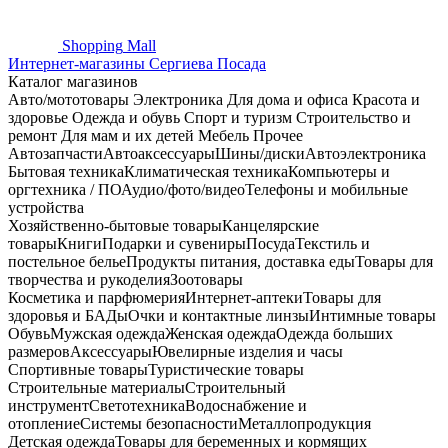
Shopping
Mall
Интернет-магазины Сергиева Посада
Каталог магазинов
Авто/мототовары
Электроника
Для дома и офиса
Красота и
здоровье
Одежда и обувь
Спорт и туризм
Строительство и
ремонт
Для мам и их детей
Мебель
Прочее
Автозапчасти
Автоаксессуары
Шины/диски
Автоэлектроника
Бытовая техника
Климатическая техника
Компьютеры и
оргтехника / ПО
Аудио/фото/видео
Телефоны и мобильные
устройства
Хозяйственно-бытовые товары
Канцелярские
товары
Книги
Подарки и сувениры
Посуда
Текстиль и
постельное белье
Продукты питания, доставка еды
Товары для
творчества и рукоделия
Зоотовары
Косметика и парфюмерия
Интернет-аптеки
Товары для
здоровья и БАДы
Очки и контактные линзы
Интимные товары
Обувь
Мужская одежда
Женская одежда
Одежда больших
размеров
Аксессуары
Ювелирные изделия и часы
Спортивные товары
Туристические товары
Строительные материалы
Строительный
инструмент
Светотехника
Водоснабжение и
отопление
Системы безопасности
Металлопродукция
Детская одежда
Товары для беременных и кормящих