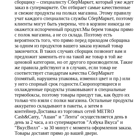
сборщику – специалисту СберМаркет, который уже ждет
заказ в супермаркете. Он отбирает самые качественные
и свежие продукты на полках магазина. Этому правилу
учат каждого специалиста службы СберМаркет, поэтому
клиенты могут быть уверены, что в корзине никогда не
окажется испорченный продукт.Мы берем товары прямо
с полок магазина, а не со склада. Поэтому есть
вероятность того, что прямо перед приходом сборщика
за одним из продуктов вашего заказа нужный товар
закончится. В таких случаях сборщик позвонит вам и
предложит заменить его на такой же товар в той же
ценовой категории, но от другого производителя. Такие
же правила действуют и в случаях, если товар не
соответствует стандартам качества СберМаркет
(помятый, нарушена упаковка, изменил цвет и пр.) или
у него спорный срок годности.Скоропортящиеся и
охлажденные продукты упаковывают в специальные
термобоксы, поэтому товары приедут так, как будто их
только что взяли с полки магазина. Остальные продукты
аккуратно складывают в пакеты, а затем в
контейнер.Доставка из торговых сетей METRO
Cash&Carry, "Ашан" и "Лента" осуществляется день в
день за 2 часа, а из супермаркетов "Азбука Вкуса" и
"ВкусВилл" - за 30 минут с момента оформления заказа.
Товары доставят прямо до вашей двери.