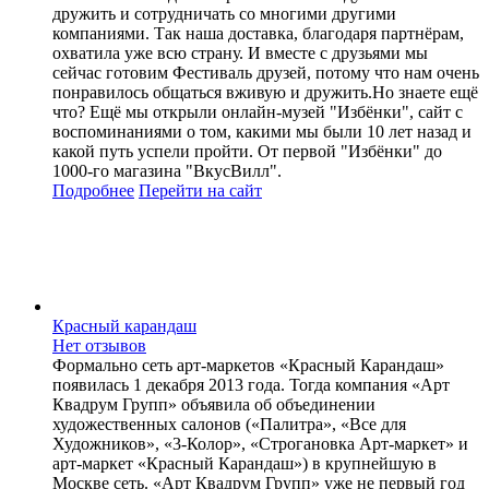
дружить и сотрудничать со многими другими
компаниями. Так наша доставка, благодаря партнёрам,
охватила уже всю страну. И вместе с друзьями мы
сейчас готовим Фестиваль друзей, потому что нам очень
понравилось общаться вживую и дружить.Но знаете ещё
что? Ещё мы открыли онлайн-музей "Избёнки", сайт с
воспоминаниями о том, какими мы были 10 лет назад и
какой путь успели пройти. От первой "Избёнки" до
1000-го магазина "ВкусВилл".
Подробнее
Перейти
на сайт
Красный карандаш
Нет отзывов
Формально сеть арт-маркетов «Красный Карандаш»
появилась 1 декабря 2013 года. Тогда компания «Арт
Квадрум Групп» объявила об объединении
художественных салонов («Палитра», «Все для
Художников», «3-Колор», «Строгановка Арт-маркет» и
арт-маркет «Красный Карандаш») в крупнейшую в
Москве сеть. «Арт Квадрум Групп» уже не первый год