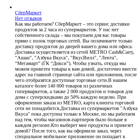
СберМаркет
Нет отзывов
Как мы работаем? СберМаркет – это cервис доставки
продуктов за 2 часа из супермаркетов. У нас нет
собственного склада – мы покупаем для вас товары
прямо с полок торговых сетей. Вы оплачиваете только
доставку продуктов до дверей вашего дома или офиса.
Доставка осуществляется из сетей METRO Cash&Carry,
"Ашан", "Азбука Вкуса", "ВкусВилл", "Лента",
“Мегамарт” (ГК “Дикси”). Чтобы узнать, откуда мы
можем привезти товары к вам домой, достаточно ввести
адрес на главной странице сайта или приложения, после
чего отобразятся доступные торговые сети.В нашем
каталоге более 140 000 товаров из различных
гипермаркетов, а также 2 000 продуктов и товаров для
дома с суперскидками до 50% каждую неделю. При
оформлении заказа из METRO, карта клиента торговой
сети не понадобится.Доставка из супермаркетов "Азбука
Вкуса" пока доступна только в Москве, но мы работаем
над тем, чтобы магазинов-партнеров было больше в
каждом регионе.Кто выберет мне продукты и привезет
домой? После того, как вы оформили заказ, через
специальное мобильное приложение он попадает к