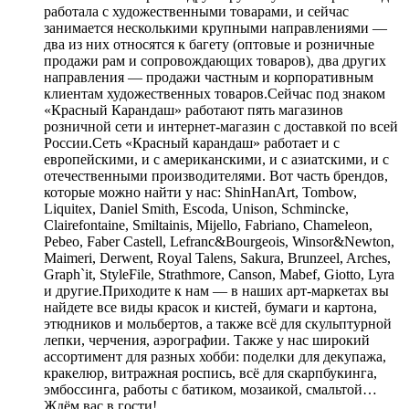
работала с художественными товарами, и сейчас
занимается несколькими крупными направлениями —
два из них относятся к багету (оптовые и розничные
продажи рам и сопровождающих товаров), два других
направления — продажи частным и корпоративным
клиентам художественных товаров.Сейчас под знаком
«Красный Карандаш» работают пять магазинов
розничной сети и интернет-магазин с доставкой по всей
России.Сеть «Красный карандаш» работает и с
европейскими, и с американскими, и с азиатскими, и с
отечественными производителями. Вот часть брендов,
которые можно найти у нас: ShinHanArt, Tombow,
Liquitex, Daniel Smith, Escoda, Unison, Schmincke,
Clairefontaine, Smiltainis, Mijello, Fabriano, Chameleon,
Pebeo, Faber Castell, Lefranc&Bourgeois, Winsor&Newton,
Maimeri, Derwent, Royal Talens, Sakura, Brunzeel, Arches,
Graph`it, StyleFile, Strathmore, Canson, Mabef, Giotto, Lyra
и другие.Приходите к нам — в наших арт-маркетах вы
найдете все виды красок и кистей, бумаги и картона,
этюдников и мольбертов, а также всё для скульптурной
лепки, черчения, аэрографии. Также у нас широкий
ассортимент для разных хобби: поделки для декупажа,
кракелюр, витражная роспись, всё для скарпбукинга,
эмбоссинга, работы с батиком, мозаикой, смальтой…
Ждём вас в гости!