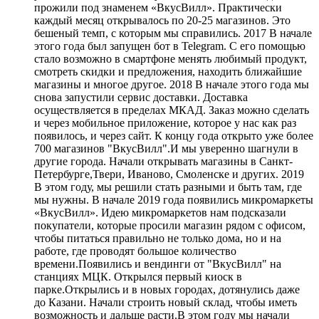
прожили под знаменем «ВкусВилл». Практически
каждый месяц открывалось по 20-25 магазинов. Это
бешеный темп, с которым мы справились. 2017 В начале
этого года был запущен бот в Telegram. С его помощью
стало возможно в смартфоне менять любимый продукт,
смотреть скидки и предложения, находить ближайшие
магазины и многое другое. 2018 В начале этого года мы
снова запустили сервис доставки. Доставка
осуществляется в пределах МКАД. Заказ можно сделать
и через мобильное приложение, которое у нас как раз
появилось, и через сайт. К концу года открыто уже более
700 магазинов "ВкусВилл".И мы уверенно шагнули в
другие города. Начали открывать магазины в Санкт-
Петербурге,Твери, Иваново, Смоленске и других. 2019
В этом году, мы решили стать разными и быть там, где
мы нужны. В начале 2019 года появились микромаркеты
«ВкусВилл». Идею микромаркетов нам подсказали
покупатели, которые просили магазин рядом с офисом,
чтобы питаться правильно не только дома, но и на
работе, где проводят большое количество
времени.Появились и вендинги от "ВкусВилл" на
станциях МЦК. Открылся первый киоск в
парке.Открылись и в новых городах, дотянулись даже
до Казани. Начали строить новый склад, чтобы иметь
возможность и дальше расти.В этом году мы начали