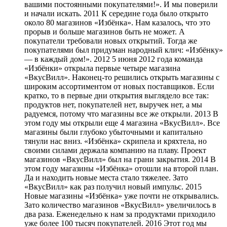
вашими постоянными покупателями!». И мы поверили
и начали искать. 2011 К середине года было открыто
около 80 магазинов «Избёнка». Нам казалось, что это
прорыв и больше магазинов быть не может. А
покупатели требовали новых открытий. Тогда же
покупателями был придуман народный клич: «Избёнку»
— в каждый дом!». 2012 5 июня 2012 года команда
«Избёнки» открыла первые четыре магазина
«ВкусВилл». Наконец-то решились открыть магазины с
широким ассортиментом от новых поставщиков. Если
кратко, то в первые дни открытия выглядело все так:
продуктов нет, покупателей нет, выручек нет, а мы
радуемся, потому что магазины все же открыли. 2013 В
этом году мы открыли еще 4 магазина «ВкусВилл». Все
магазины были глубоко убыточными и капитально
тянули нас вниз. «Избёнка» скрипела и кряхтела, но
своими силами держала компанию на плаву. Проект
магазинов «ВкусВилл» был на грани закрытия. 2014 В
этом году магазины «Избёнка» отошли на второй план.
Да и находить новые места стало тяжелее. Зато
«ВкусВилл» как раз получил новый импульс. 2015
Новые магазины «Избёнка» уже почти не открывались.
Зато количество магазинов «ВкусВилл» увеличилось в
два раза. Еженедельно к нам за продуктами приходило
уже более 100 тысяч покупателей. 2016 Этот год мы