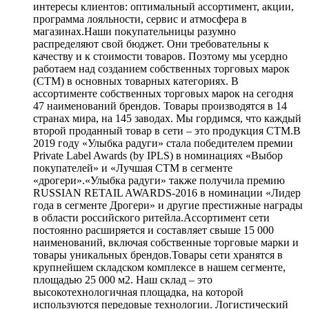
интересы клиентов: оптимальный ассортимент, акции,
программа лояльности, сервис и атмосфера в
магазинах.Наши покупательницы разумно
распределяют свой бюджет. Они требовательны к
качеству и к стоимости товаров. Поэтому мы усердно
работаем над созданием собственных торговых марок
(СТМ) в основных товарных категориях. В
ассортименте собственных торговых марок на сегодня
47 наименований брендов. Товары производятся в 14
странах мира, на 145 заводах. Мы гордимся, что каждый
второй проданный товар в сети – это продукция СТМ.В
2019 году «Улыбка радуги» стала победителем премии
Private Label Awards (by IPLS) в номинациях «Выбор
покупателей» и «Лучшая СТМ в сегменте
«дрогери».«Улыбка радуги» также получила премию
RUSSIAN RETAIL AWARDS-2016 в номинации «Лидер
года в сегменте Дрогери» и другие престижные награды
в области российского ритейла.Ассортимент сети
постоянно расширяется и составляет свыше 15 000
наименований, включая собственные торговые марки и
товары уникальных брендов.Товары сети хранятся в
крупнейшем складском комплексе в нашем сегменте,
площадью 25 000 м2. Наш склад – это
высокотехнологичная площадка, на которой
используются передовые технологии. Логистический