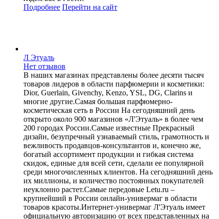
Подробнее
Перейти
на сайт
Л Этуаль
Нет отзывов
В наших магазинах представлены более десяти тысяч
товаров лидеров в области парфюмерии и косметики:
Dior, Guerlain, Givenchy, Kenzo, YSL, DG, Clarins и
многие другие.Самая большая парфюмерно-
косметическая сеть в России На сегодняшний день
открыто около 900 магазинов «Л'Этуаль» в более чем
200 городах России.Самые известные Прекрасный
дизайн, безупречный узнаваемый стиль, грамотность и
вежливость продавцов-консультантов и, конечно же,
богатый ассортимент продукции и гибкая система
скидок, единые для всей сети, сделали ее популярной
среди многочисленных клиентов. На сегодняшний день
их миллионы, и количество постоянных покупателей
неуклонно растет.Самые передовые Letu.ru –
крупнейший в России онлайн-универмаг в области
товаров красоты.Интернет-универмаг Л'Этуаль имеет
официальную авторизацию от всех представленных на