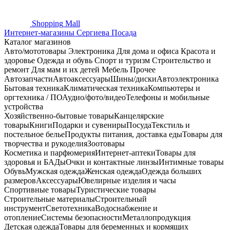
Shopping
Mall
Интернет-магазины Сергиева Посада
Каталог магазинов
Авто/мототовары
Электроника
Для дома и офиса
Красота и
здоровье
Одежда и обувь
Спорт и туризм
Строительство и
ремонт
Для мам и их детей
Мебель
Прочее
Автозапчасти
Автоаксессуары
Шины/диски
Автоэлектроника
Бытовая техника
Климатическая техника
Компьютеры и
оргтехника / ПО
Аудио/фото/видео
Телефоны и мобильные
устройства
Хозяйственно-бытовые товары
Канцелярские
товары
Книги
Подарки и сувениры
Посуда
Текстиль и
постельное белье
Продукты питания, доставка еды
Товары для
творчества и рукоделия
Зоотовары
Косметика и парфюмерия
Интернет-аптеки
Товары для
здоровья и БАДы
Очки и контактные линзы
Интимные товары
Обувь
Мужская одежда
Женская одежда
Одежда больших
размеров
Аксессуары
Ювелирные изделия и часы
Спортивные товары
Туристические товары
Строительные материалы
Строительный
инструмент
Светотехника
Водоснабжение и
отопление
Системы безопасности
Металлопродукция
Детская одежда
Товары для беременных и кормящих