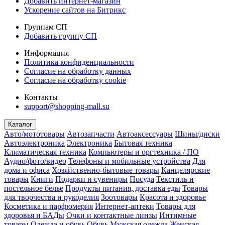
Добавить интернет-магазин
Ускорение сайтов на Битрикс
Группам СП
Добавить группу СП
Информация
Политика конфиденциальности
Согласие на обработку данных
Согласие на обработку cookie
Контакты
support@shopping-mall.su
Каталог
Авто/мототовары
Автозапчасти
Автоаксессуары
Шины/диски
Автоэлектроника
Электроника
Бытовая техника
Климатическая техника
Компьютеры и оргтехника / ПО
Аудио/фото/видео
Телефоны и мобильные устройства
Для
дома и офиса
Хозяйственно-бытовые товары
Канцелярские
товары
Книги
Подарки и сувениры
Посуда
Текстиль и
постельное белье
Продукты питания, доставка еды
Товары
для творчества и рукоделия
Зоотовары
Красота и здоровье
Косметика и парфюмерия
Интернет-аптеки
Товары для
здоровья и БАДы
Очки и контактные линзы
Интимные
товары
Одежда и обувь
Обувь
Мужская одежда
Женская