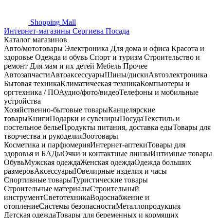
Shopping
Mall
Интернет-магазины Сергиева Посада
Каталог магазинов
Авто/мототовары
Электроника
Для дома и офиса
Красота и
здоровье
Одежда и обувь
Спорт и туризм
Строительство и
ремонт
Для мам и их детей
Мебель
Прочее
Автозапчасти
Автоаксессуары
Шины/диски
Автоэлектроника
Бытовая техника
Климатическая техника
Компьютеры и
оргтехника / ПО
Аудио/фото/видео
Телефоны и мобильные
устройства
Хозяйственно-бытовые товары
Канцелярские
товары
Книги
Подарки и сувениры
Посуда
Текстиль и
постельное белье
Продукты питания, доставка еды
Товары для
творчества и рукоделия
Зоотовары
Косметика и парфюмерия
Интернет-аптеки
Товары для
здоровья и БАДы
Очки и контактные линзы
Интимные товары
Обувь
Мужская одежда
Женская одежда
Одежда больших
размеров
Аксессуары
Ювелирные изделия и часы
Спортивные товары
Туристические товары
Строительные материалы
Строительный
инструмент
Светотехника
Водоснабжение и
отопление
Системы безопасности
Металлопродукция
Детская одежда
Товары для беременных и кормящих